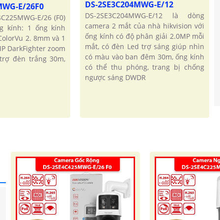
DS-2SE3C204MWG-E/12
MWG-E/26F0
DS-2SE3C204MWG-E/12 là dòng
4C225MWG-E/26 (F0)
camera 2 mắt của nhà hikvision với
g kính: 1 ống kính
ống kính có độ phân giải 2.0MP mỗi
ColorVu 2. 8mm và 1
mắt, có đèn Led trợ sáng giúp nhìn
MP DarkFighter zoom
có màu vào ban đêm 30m, ống kính
trợ đèn trắng 30m,
có thể thu phóng, trang bị chống
ngược sáng DWDR