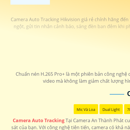
Camera Auto Tracking Hikvision giá rẻ chính hãng đến
ngột, gửi tin nhắn cảnh báo, sáng đèn ban đêm khi ph
Chuẩn nén H.265 Pro+ là một phiên bản công nghệ c
video mà không làm giảm chất lượng hìn
Mic Và Loa
Dual Light
7
Camera Auto Tracking
Tại Camera An Thành Phát cun
sát của bạn. Với công nghệ tiên tiến, camera có khả 