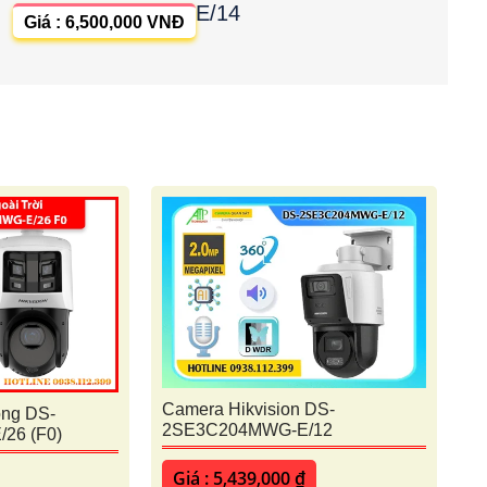
E/14
Giá : 6,500,000 VNĐ
Camera Hikvision DS-
ộng DS-
2SE3C204MWG-E/12
26 (F0)
Giá : 5,439,000 ₫