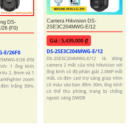
Camera Hikvision DS-
ộng DS-
2SE3C204MWG-E/12
26 (F0)
Giá : 5,439,000 ₫
DS-2SE3C204MWG-E/12
G-E/26F0
DS-2SE3C204MWG-E/12 là dòng
5MWG-E/26 (F0)
camera 2 mắt của nhà hikvision với
ính: 1 ống kính
ống kính có độ phân giải 2.0MP mỗi
rVu 2. 8mm và 1
mắt, có đèn Led trợ sáng giúp nhìn
arkFighter zoom
có màu vào ban đêm 30m, ống kính
 đèn trắng 30m,
có thể thu phóng, trang bị chống
ngược sáng DWDR