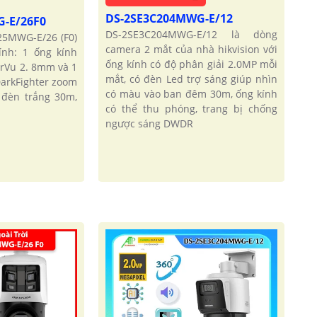
DS-2SE3C204MWG-E/12
G-E/26F0
DS-2SE3C204MWG-E/12 là dòng
5MWG-E/26 (F0)
camera 2 mắt của nhà hikvision với
ính: 1 ống kính
ống kính có độ phân giải 2.0MP mỗi
rVu 2. 8mm và 1
mắt, có đèn Led trợ sáng giúp nhìn
arkFighter zoom
có màu vào ban đêm 30m, ống kính
 đèn trắng 30m,
có thể thu phóng, trang bị chống
ngược sáng DWDR