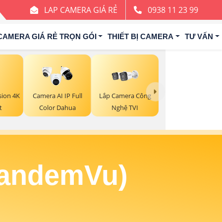
LAP CAMERA GIÁ RẺ
0938 11 23 99
CAMERA GIÁ RẺ TRỌN GÓI
THIẾT BỊ CAMERA
TƯ VẤN
Lắp Camera Công
sion 4K
Camera AI IP Full
Nghệ TVI
t
Color Dahua
TandemVu)