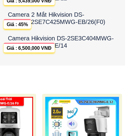
Giá : 5,439,000 VNĐ
Camera 2 Mắt Hikvision DS-
2SE7C425MWG-EB/26(F0)
Giá : 45%
Camera Hikvision DS-2SE3C404MWG-
E/14
Giá : 6,500,000 VNĐ