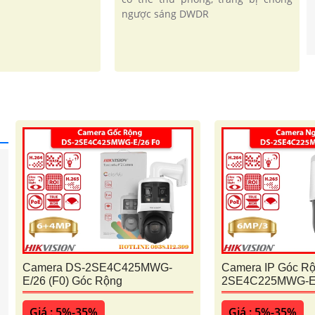
ngược sáng DWDR
Camera DS-2SE4C425MWG-
Camera IP Góc R
E/26 (F0) Góc Rộng
2SE4C225MWG-E/
Giá : 5%-35%
Giá : 5%-35%