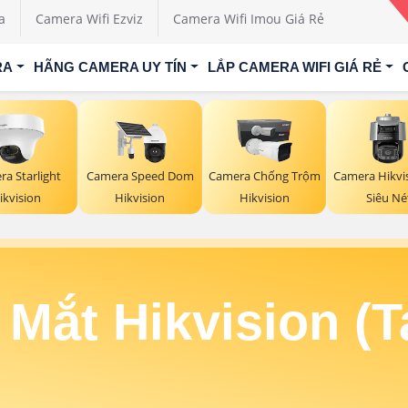
a
Camera Wifi Ezviz
Camera Wifi Imou Giá Rẻ
RA
HÃNG CAMERA UY TÍN
LẮP CAMERA WIFI GIÁ RẺ
a Starlight
Camera Speed Dom
Camera Chống Trộm
Camera Hikvi
ikvision
Hikvision
Hikvision
Siêu Né
 Mắt Hikvision (