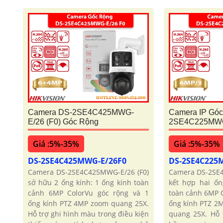
Camera DS-2SE4C425MWG-
Camera IP Góc
E/26 (F0) Góc Rộng
2SE4C225MWG-
Giá :5%-35%
Giá :5%-35%
DS-2SE4C425MWG-E/26F0
DS-2SE4C225
Camera DS-2SE4C425MWG-E/26 (F0)
Camera DS-2SE
sở hữu 2 ống kính: 1 ống kính toàn
kết hợp hai ốn
cảnh 6MP ColorVu góc rộng và 1
toàn cảnh 6MP 
ống kính PTZ 4MP zoom quang 25X.
ống kính PTZ 2
Hỗ trợ ghi hình màu trong điều kiện
quang 25X. Hỗ 