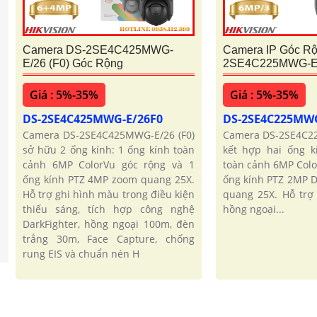
Camera DS-2SE4C425MWG-
Camera IP Góc R
E/26 (F0) Góc Rộng
2SE4C225MWG-E/
Giá : 5%-35%
Giá : 5%-35%
DS-2SE4C425MWG-E/26F0
DS-2SE4C225MW
Camera DS-2SE4C425MWG-E/26 (F0)
Camera DS-2SE4C22
sở hữu 2 ống kính: 1 ống kính toàn
kết hợp hai ống k
cảnh 6MP ColorVu góc rộng và 1
toàn cảnh 6MP Colo
ống kính PTZ 4MP zoom quang 25X.
ống kính PTZ 2MP D
Hỗ trợ ghi hình màu trong điều kiện
quang 25X. Hỗ trợ
thiếu sáng, tích hợp công nghệ
hồng ngoại...
DarkFighter, hồng ngoại 100m, đèn
trắng 30m, Face Capture, chống
rung EIS và chuẩn nén H