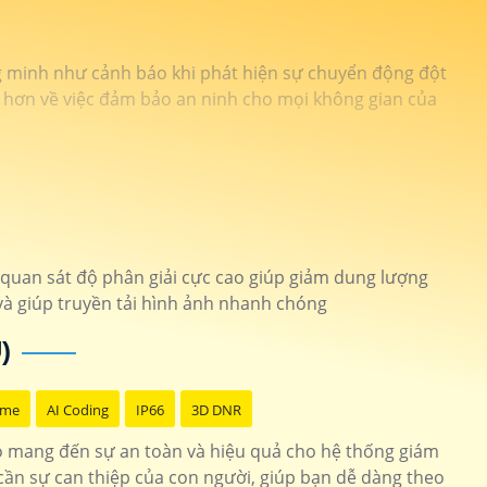
ng minh như cảnh báo khi phát hiện sự chuyển động đột
âm hơn về việc đảm bảo an ninh cho mọi không gian của
quan sát độ phân giải cực cao giúp giảm dung lượng
và giúp truyền tải hình ảnh nhanh chóng
)
ome
AI Coding
IP66
3D DNR
o mang đến sự an toàn và hiệu quả cho hệ thống giám
cần sự can thiệp của con người, giúp bạn dễ dàng theo