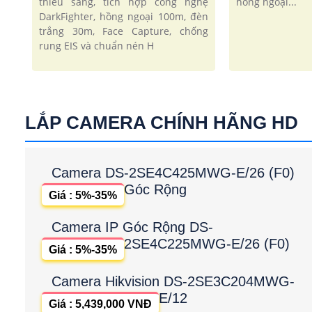
thiếu sáng, tích hợp công nghệ
hồng ngoại...
DarkFighter, hồng ngoại 100m, đèn
trắng 30m, Face Capture, chống
rung EIS và chuẩn nén H
LẮP CAMERA CHÍNH HÃNG HD
Camera DS-2SE4C425MWG-E/26 (F0)
Góc Rộng
Giá : 5%-35%
Camera IP Góc Rộng DS-
2SE4C225MWG-E/26 (F0)
Giá : 5%-35%
Camera Hikvision DS-2SE3C204MWG-
E/12
Giá : 5,439,000 VNĐ