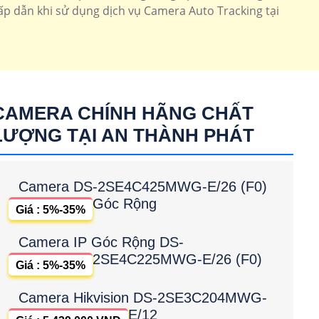
hấp dẫn khi sử dụng dịch vụ Camera Auto Tracking tại
CAMERA CHÍNH HÃNG CHẤT
LƯỢNG TẠI AN THÀNH PHÁT
Camera DS-2SE4C425MWG-E/26 (F0)
Góc Rộng
Giá : 5%-35%
Camera IP Góc Rộng DS-
2SE4C225MWG-E/26 (F0)
Giá : 5%-35%
Camera Hikvision DS-2SE3C204MWG-
E/12