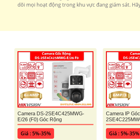
dõi mọi hoạt động trong khu vực đang giám sát. Hãy 
Camera DS-2SE4C425MWG-
Camera IP Góc
E/26 (F0) Góc Rộng
2SE4C225MWG-
Giá : 5%-35%
Giá : 5%-35%