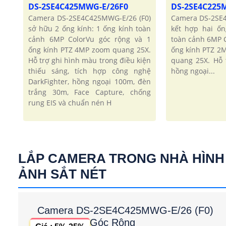
DS-2SE4C425MWG-E/26F0
DS-2SE4C225
Camera DS-2SE4C425MWG-E/26 (F0)
Camera DS-2SE
sở hữu 2 ống kính: 1 ống kính toàn
kết hợp hai ốn
cảnh 6MP ColorVu góc rộng và 1
toàn cảnh 6MP 
ống kính PTZ 4MP zoom quang 25X.
ống kính PTZ 2
Hỗ trợ ghi hình màu trong điều kiện
quang 25X. Hỗ 
thiếu sáng, tích hợp công nghệ
hồng ngoại...
DarkFighter, hồng ngoại 100m, đèn
trắng 30m, Face Capture, chống
rung EIS và chuẩn nén H
LẮP CAMERA TRONG NHÀ HÌNH
ẢNH SẮT NÉT
Camera DS-2SE4C425MWG-E/26 (F0)
Góc Rộng