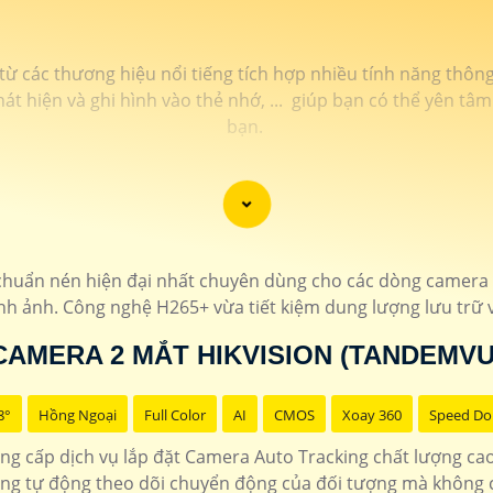
 từ các thương hiệu nổi tiếng tích hợp nhiều tính năng thô
át hiện và ghi hình vào thẻ nhớ, ... giúp bạn có thể yên t
bạn.
huẩn nén hiện đại nhất chuyên dùng cho các dòng camera 
h ảnh. Công nghệ H265+ vừa tiết kiệm dung lượng lưu trữ 
CAMERA 2 MẮT HIKVISION (TANDEMVU
8°
Hồng Ngoại
Full Color
AI
CMOS
Xoay 360
Speed D
g cấp dịch vụ lắp đặt Camera Auto Tracking chất lượng ca
năng tự động theo dõi chuyển động của đối tượng mà không 