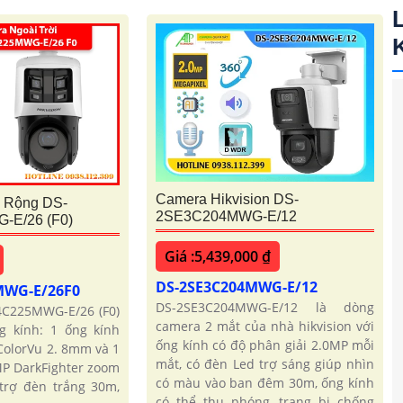
Camera Hikvision DS-
 Rộng DS-
2SE3C204MWG-E/12
E/26 (F0)
Giá :5,439,000 ₫
DS-2SE3C204MWG-E/12
MWG-E/26F0
DS-2SE3C204MWG-E/12 là dòng
4C225MWG-E/26 (F0)
camera 2 mắt của nhà hikvision với
g kính: 1 ống kính
ống kính có độ phân giải 2.0MP mỗi
ColorVu 2. 8mm và 1
mắt, có đèn Led trợ sáng giúp nhìn
MP DarkFighter zoom
có màu vào ban đêm 30m, ống kính
trợ đèn trắng 30m,
có thể thu phóng, trang bị chống