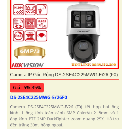
Camera IP Góc Rộng DS-2SE4C225MWG-E/26 (F0)
Giá : 5%-35%
DS-2SE4C225MWG-E/26F0
Camera DS-2SE4C225MWG-E/26 (F0) kết hợp hai ống
kính: 1 ống kính toàn cảnh 6MP ColorVu 2. 8mm và 1
ống kính PTZ 2MP DarkFighter zoom quang 25X. Hỗ trợ
đèn trắng 30m, hồng ngoại...