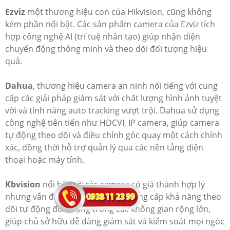
Ezviz
một thương hiệu con của Hikvision, cũng không
kém phần nổi bật. Các sản phẩm camera của Ezviz tích
hợp công nghệ AI (trí tuệ nhân tạo) giúp nhận diện
chuyển động thông minh và theo dõi đối tượng hiệu
quả.
Dahua
, thương hiệu camera an ninh nổi tiếng với cung
cấp các giải pháp giám sát với chất lượng hình ảnh tuyệt
vời và tính năng auto tracking vượt trội. Dahua sử dụng
công nghệ tiên tiến như HDCVI, IP camera, giúp camera
tự động theo dõi và điều chỉnh góc quay một cách chính
xác, đồng thời hỗ trợ quản lý qua các nền tảng điện
thoại hoặc máy tính.
Kbvision
nổi bật với các camera có giá thành hợp lý
nhưng vẫn đảm bảo chất lượng cung cấp khả năng theo
dõi tự động đối tượng trong các không gian rộng lớn,
giúp chủ sở hữu dễ dàng giám sát và kiểm soát mọi ngóc