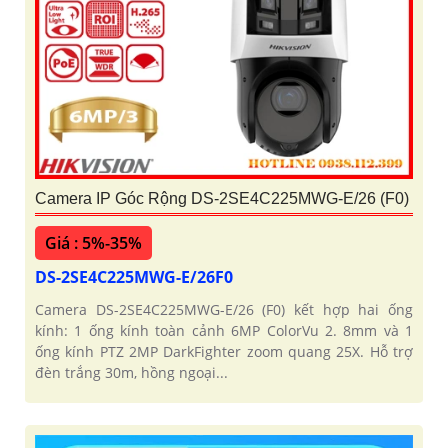
Camera IP Góc Rộng DS-2SE4C225MWG-E/26 (F0)
Giá : 5%-35%
DS-2SE4C225MWG-E/26F0
Camera DS-2SE4C225MWG-E/26 (F0) kết hợp hai ống
kính: 1 ống kính toàn cảnh 6MP ColorVu 2. 8mm và 1
ống kính PTZ 2MP DarkFighter zoom quang 25X. Hỗ trợ
đèn trắng 30m, hồng ngoại...