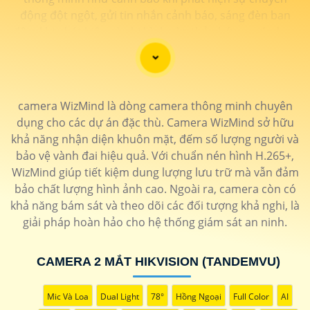
động đột ngột, gửi tin nhắn cảnh báo, sáng đèn ban
đêm khi phát hiện và ghi hình vào thẻ nhớ, ... giúp bạn
có thể yên tâm hơn về việc đảm bảo an ninh cho mọi
không gian của bạn.
camera WizMind là dòng camera thông minh chuyên
dụng cho các dự án đặc thù. Camera WizMind sở hữu
khả năng nhận diện khuôn mặt, đếm số lượng người và
bảo vệ vành đai hiệu quả. Với chuẩn nén hình H.265+,
WizMind giúp tiết kiệm dung lượng lưu trữ mà vẫn đảm
bảo chất lượng hình ảnh cao. Ngoài ra, camera còn có
khả năng bám sát và theo dõi các đối tượng khả nghi, là
giải pháp hoàn hảo cho hệ thống giám sát an ninh.
'
CAMERA 2 MẮT HIKVISION (TANDEMVU)
Mic Và Loa
Dual Light
78°
Hồng Ngoại
Full Color
AI