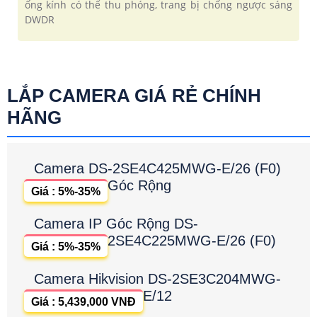
ống kính có thể thu phóng, trang bị chống ngược sáng
DWDR
LẮP CAMERA GIÁ RẺ CHÍNH
HÃNG
Camera DS-2SE4C425MWG-E/26 (F0)
Góc Rộng
Giá : 5%-35%
Camera IP Góc Rộng DS-
2SE4C225MWG-E/26 (F0)
Giá : 5%-35%
Camera Hikvision DS-2SE3C204MWG-
E/12
Giá : 5,439,000 VNĐ