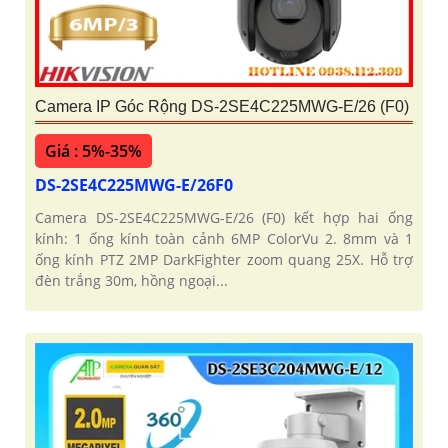
Camera IP Góc Rộng DS-2SE4C225MWG-E/26 (F0)
Giá : 5%-35%
DS-2SE4C225MWG-E/26F0
Camera DS-2SE4C225MWG-E/26 (F0) kết hợp hai ống
kính: 1 ống kính toàn cảnh 6MP ColorVu 2. 8mm và 1
ống kính PTZ 2MP DarkFighter zoom quang 25X. Hỗ trợ
đèn trắng 30m, hồng ngoại...