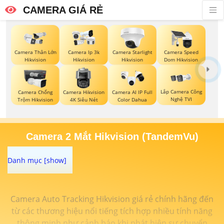
CAMERA GIÁ RẺ
Camera Thân Lớn
Camera Ip 3k
Camera Starlight
Camera Speed
Hikvision
Hikvision
Hikvision
Dom Hikvision
Lắp Camera Công
Camera Chống
Camera Hikvision
Camera AI IP Full
Nghệ TVI
Trộm Hikvision
4K Siêu Nét
Color Dahua
Camera 2 Mắt Hikvision (TandemVu)
Camera Auto Tracking Hikvision giá rẻ chính hãng đến
từ các thương hiệu nổi tiếng tích hợp nhiều tính năng
thông minh như cảnh báo khi phát hiện sự chuyển