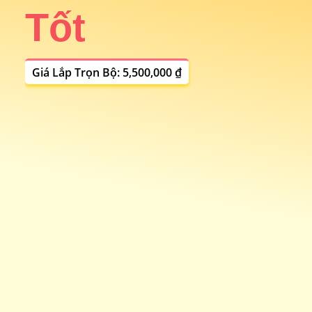
Tốt
i
Giá Lắp Trọn Bộ: 5,500,000 ₫