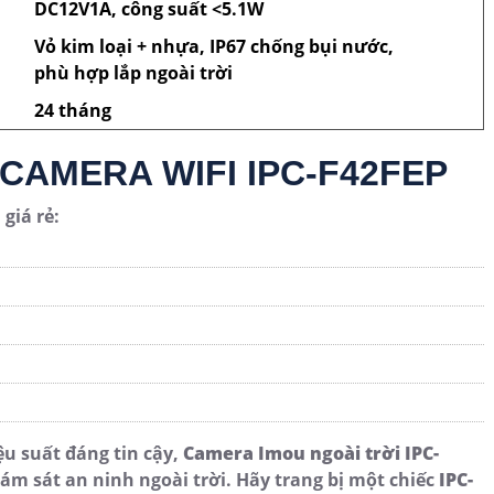
DC12V1A, công suất <5.1W
Vỏ kim loại + nhựa, IP67 chống bụi nước,
phù hợp lắp ngoài trời
24 tháng
 CAMERA WIFI IPC-F42FEP
giá rẻ:
F
ệu suất đáng tin cậy,
Camera Imou ngoài trời IPC-
iám sát an ninh ngoài trời. Hãy trang bị một chiếc
IPC-