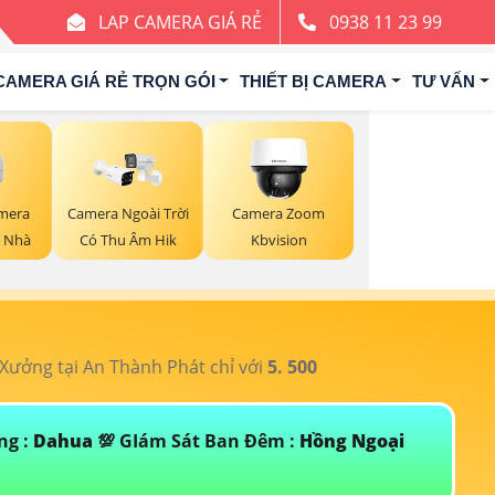
LAP CAMERA GIÁ RẺ
0938 11 23 99
CAMERA GIÁ RẺ TRỌN GÓI
THIẾT BỊ CAMERA
TƯ VẤN
mera
Camera Ngoài Trời
Camera Zoom
 Nhà
Có Thu Âm Hik
Kbvision
ưởng tại An Thành Phát chỉ với
5. 500
T
ng :
Dahua
💯 GIám Sát Ban Đêm :
Hồng Ngoại
Đ