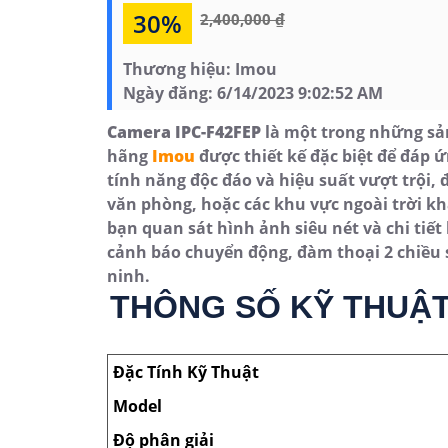
30%
2,400,000 ₫
Thương hiệu:
Imou
Ngày đăng:
6/14/2023 9:02:52 AM
Camera IPC-F42FEP
là một trong những sản
hãng
Imou
được thiết kế đặc biệt để đáp 
tính năng độc đáo và hiệu suất vượt trội, 
văn phòng, hoặc các khu vực ngoài trời k
bạn quan sát hình ảnh siêu nét và chi tiết
cảnh báo chuyển động, đàm thoại 2 chiều 
ninh.
THÔNG SỐ KỸ THUẬT
Đặc Tính Kỹ Thuật
Model
Độ phân giải