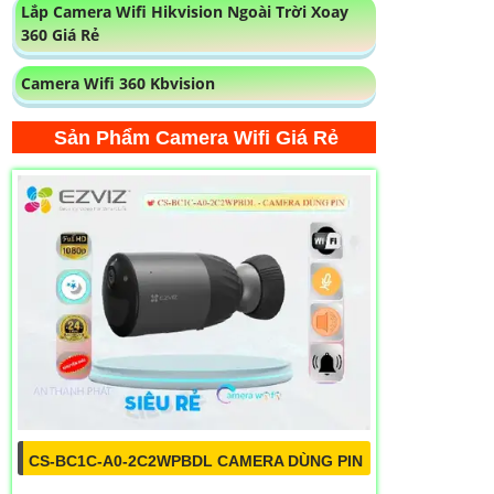
Lắp Camera Wifi Hikvision Ngoài Trời Xoay
360 Giá Rẻ
Camera Wifi 360 Kbvision
Sản Phẩm Camera Wifi Giá Rẻ
CS-BC1C-A0-2C2WPBDL CAMERA DÙNG PIN