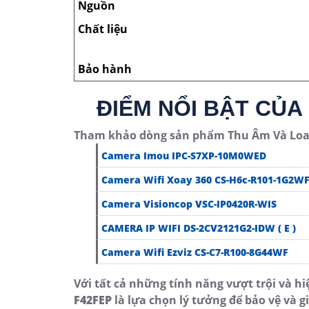
Nguồn
Chất liệu
Bảo hành
ĐIỂM NỔI BẬT CỦA
Tham khảo dòng sản phẩm Thu Âm Và Loa 
Camera Imou IPC-S7XP-10M0WED
Camera Wifi Xoay 360 CS-H6c-R101-1G2W
Camera Visioncop VSC-IP0420R-WIS
CAMERA IP WIFI DS-2CV2121G2-IDW ( E )
Camera Wifi Ezviz CS-C7-R100-8G44WF
Với tất cả những tính năng vượt trội và hi
F42FEP
là lựa chọn lý tưởng để bảo vệ và g