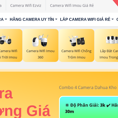
a
Camera Wifi Ezviz
Camera Wifi Imou Giá Rẻ
RA
HÃNG CAMERA UY TÍN
LẮP CAMERA WIFI GIÁ RẺ
Camera Wifi
Lắp Đặt Ca
Camera Wifi Imou
Camera Wifi Chống
i Trời Imou
Imou Trong
360
Trộm Imou
Combo 4 Camera Dahua Kho X
ra
🔆 Độ Phân Giải:
3k
✔️ Hã
ởng Giá
30m