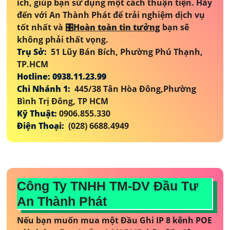
ích, giúp bạn sử dụng một cách thuận tiện. Hãy
đến với An Thành Phát để trải nghiệm dịch vụ
tốt nhất và 🎛
Hoàn toàn tin tưởng
bạn sẽ
không phải thất vọng.
Trụ Sở:
51 Lũy Bán Bích, Phường Phú Thạnh,
TP.HCM
Hotline: 0938.11.23.99
Chi Nhánh 1:
445/38 Tân Hòa Đông,Phường
Bình Trị Đông, TP HCM
Kỹ Thuật:
0906.855.330
Điện Thoại:
(028) 6688.4949
Công Ty TNHH TM-DV Đầu Tư
An Thành Phát
Nếu bạn muốn mua một Đầu Ghi IP 8 kênh POE