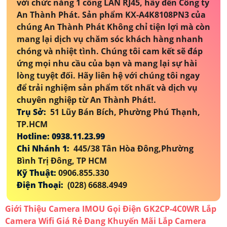
với chức năng 1 cổng LAN RJ45, hãy đến Công ty
An Thành Phát. Sản phẩm KX-A4K8108PN3 của
chúng An Thành Phát Không chỉ tiện lợi mà còn
mang lại dịch vụ chăm sóc khách hàng nhanh
chóng và nhiệt tình. Chúng tôi cam kết sẽ đáp
ứng mọi nhu cầu của bạn và mang lại sự hài
lòng tuyệt đối. Hãy liên hệ với chúng tôi ngay
để trải nghiệm sản phẩm tốt nhất và dịch vụ
chuyên nghiệp từ An Thành Phát!.
Trụ Sở:
51 Lũy Bán Bích, Phường Phú Thạnh,
TP.HCM
Hotline: 0938.11.23.99
Chi Nhánh 1:
445/38 Tân Hòa Đông,Phường
Bình Trị Đông, TP HCM
Kỹ Thuật:
0906.855.330
Điện Thoại:
(028) 6688.4949
Giới Thiệu Camera IMOU Gọi Điện GK2CP-4C0WR
Lắp
Camera Wifi Giá Rẻ Đang Khuyến Mãi
Lắp Camera