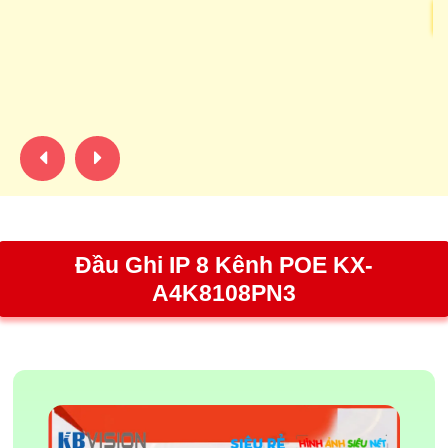
C
su
nó
né
Đầu Ghi IP 8 Kênh POE KX-
A4K8108PN3