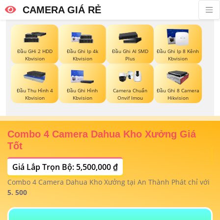
CAMERA GIÁ RẺ
Đầu GHi 2 HDD
Đầu Ghi Ip 4k
Đầu Ghi AI SMD
Đầu Ghi Ip 8 Kênh
Kbvision
Kbvision
Plus
Kbvision
Đầu Thu Hình 4
Đầu Ghi Hình
Camera Chuẩn
Đầu Ghi 8 Camera
Kbvision
Kbvision
Onvif Imou
Hikvision
Combo 4 Camera Dahua Kho Xưởng Giá
T
Tốt
Giá Lắp Trọn Bộ: 5,500,000 ₫
T
1/
t
Combo 4 Camera Dahua Kho Xưởng tại An Thành Phát chỉ với
m
 4
5. 500