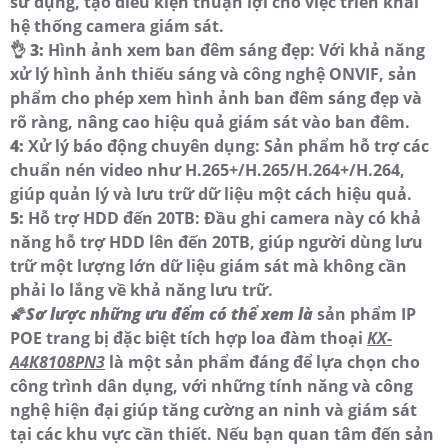
sử dụng, tạo điều kiện thuận lợi cho việc triển khai
hệ thống camera giám sát.
👌
3:
Hình ảnh xem ban đêm sáng đẹp: Với khả năng
xử lý hình ảnh thiếu sáng và công nghệ ONVIF, sản
phẩm cho phép xem hình ảnh ban đêm sáng đẹp và
rõ ràng, nâng cao hiệu quả giám sát vào ban đêm.
4:
Xử lý báo động chuyên dụng: Sản phẩm hỗ trợ các
chuẩn nén video như H.265+/H.265/H.264+/H.264,
giúp quản lý và lưu trữ dữ liệu một cách hiệu quả.
5:
Hỗ trợ HDD đến 20TB: Đầu ghi camera này có khả
năng hỗ trợ HDD lên đến 20TB, giúp người dùng lưu
trữ một lượng lớn dữ liệu giám sát mà không cần
phải lo lắng về khả năng lưu trữ.
🌠
Sơ lược những ưu đểm có thể xem là
sản phẩm IP
POE trang bị đặc biệt tích hợp loa đàm thoại
KX-
A4K8108PN3
là một sản phẩm đáng để lựa chọn cho
công trình dân dụng, với những tính năng và công
nghệ hiện đại giúp tăng cường an ninh và giám sát
tại các khu vực cần thiết. Nếu bạn quan tâm đến sản