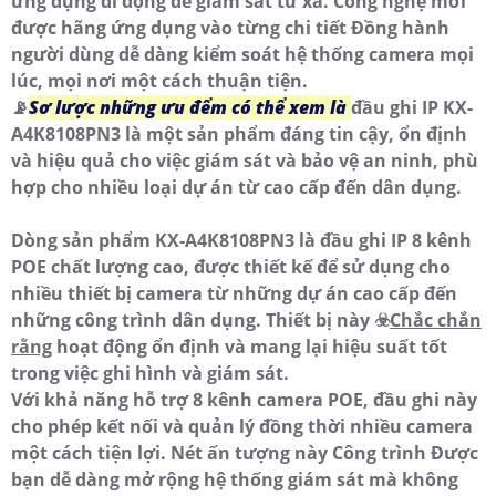
ứng dụng di động để giám sát từ xa. Công nghệ mới
được hãng ứng dụng vào từng chi tiết Đồng hành
người dùng dễ dàng kiểm soát hệ thống camera mọi
lúc, mọi nơi một cách thuận tiện.
📡
Sơ lược những ưu đểm có thể xem là
đầu ghi IP KX-
A4K8108PN3 là một sản phẩm đáng tin cậy, ổn định
và hiệu quả cho việc giám sát và bảo vệ an ninh, phù
hợp cho nhiều loại dự án từ cao cấp đến dân dụng.
Dòng sản phẩm KX-A4K8108PN3 là đầu ghi IP 8 kênh
POE chất lượng cao, được thiết kế để sử dụng cho
nhiều thiết bị camera từ những dự án cao cấp đến
những công trình dân dụng. Thiết bị này ☣️
Chắc chắn
rằng
hoạt động ổn định và mang lại hiệu suất tốt
trong việc ghi hình và giám sát.
Với khả năng hỗ trợ 8 kênh camera POE, đầu ghi này
cho phép kết nối và quản lý đồng thời nhiều camera
một cách tiện lợi. Nét ấn tượng này Công trình Được
bạn dễ dàng mở rộng hệ thống giám sát mà không