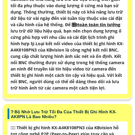
tối đa phụ thuộc vào dung lượng ổ cứng mà bạn sử
dụng. Thông thường, thiết bị này có khả năng lưu trữ
dữ liệu từ vài ngày đến vài tuần tùy thuộc vào cài đặt
và cấu hình của hệ thống. Để 🎛
Hoàn toàn tin tưởng
lưu trữ dữ liệu hiệu quả, bạn nên chọn dung lượng ổ
cứng phù hợp với nhu cầu và cài đặt lịch trình ghi
hình hợp lý.Loại kết nối video của thiết bị ghi hình KX-
A4K8108PN3 của KBvision là công nghệ kết nối BNC,
cung cấp chất lượng hình ảnh sắc nét và ổn định. Kết
nối BNC thường được sử dụng trong hệ thống camera
an ninh để truyền tải tín hiệu video từ camera đến
thiết bị ghi hình một cách tin cậy và hiệu quả. Với kết
nối BNC, người dùng có thể dễ dàng theo dõi và lưu
trữ hình ảnh từ các camera một cách tiện lợi.
❔ Bộ Nhớ Lưu Trữ Tối Đa Của Thiết Bị Ghi Hình KX-
AK8PN Là Bao Nhiêu?
❤️‍💋‍ Thiết bị ghi hình KX-A4K8108PN3 của KBvision hỗ
trợ công nghệ P2P (Peer-to-Peer) giúp truy cập và