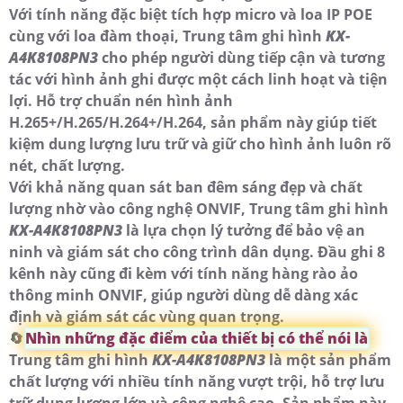
Với tính năng đặc biệt tích hợp micro và loa IP POE
cùng với loa đàm thoại, Trung tâm ghi hình
KX-
A4K8108PN3
cho phép người dùng tiếp cận và tương
tác với hình ảnh ghi được một cách linh hoạt và tiện
lợi. Hỗ trợ chuẩn nén hình ảnh
H.265+/H.265/H.264+/H.264, sản phẩm này giúp tiết
kiệm dung lượng lưu trữ và giữ cho hình ảnh luôn rõ
nét, chất lượng.
Với khả năng quan sát ban đêm sáng đẹp và chất
lượng nhờ vào công nghệ ONVIF, Trung tâm ghi hình
KX-A4K8108PN3
là lựa chọn lý tưởng để bảo vệ an
ninh và giám sát cho công trình dân dụng. Đầu ghi 8
kênh này cũng đi kèm với tính năng hàng rào ảo
thông minh ONVIF, giúp người dùng dễ dàng xác
định và giám sát các vùng quan trọng.
🔄
Nhìn những đặc điểm của thiết bị có thể nói là
Trung tâm ghi hình
KX-A4K8108PN3
là một sản phẩm
chất lượng với nhiều tính năng vượt trội, hỗ trợ lưu