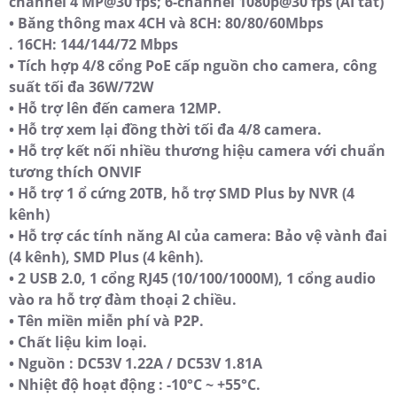
channel 4 MP@30 fps; 6-channel 1080p@30 fps (AI tắt)
• Băng thông max 4CH và 8CH: 80/80/60Mbps
. 16CH: 144/144/72 Mbps
• Tích hợp 4/8 cổng PoE cấp nguồn cho camera, công
suất tối đa 36W/72W
• Hỗ trợ lên đến camera 12MP.
• Hỗ trợ xem lại đồng thời tối đa 4/8 camera.
• Hỗ trợ kết nối nhiều thương hiệu camera với chuẩn
tương thích ONVIF
• Hỗ trợ 1 ổ cứng 20TB, hỗ trợ SMD Plus by NVR (4
kênh)
• Hỗ trợ các tính năng AI của camera: Bảo vệ vành đai
(4 kênh), SMD Plus (4 kênh).
• 2 USB 2.0, 1 cổng RJ45 (10/100/1000M), 1 cổng audio
vào ra hỗ trợ đàm thoại 2 chiều.
• Tên miền miễn phí và P2P.
• Chất liệu kim loại.
• Nguồn : DC53V 1.22A / DC53V 1.81A
• Nhiệt độ hoạt động : -10°C ~ +55°C.