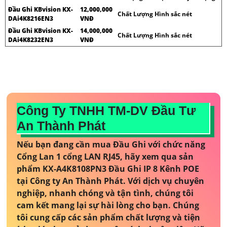
Đầu Ghi KBvision KX-
12,000,000
Chất Lượng Hình sắc nét
DAi4K8216EN3
VNĐ
Đầu Ghi KBvision KX-
14,000,000
Chất Lượng Hình sắc nét
DAi4K8232EN3
VNĐ
Công Ty TNHH TM-DV Đầu Tư
An Thành Phát
Nếu bạn đang cần mua Đầu Ghi với chức năng
Cổng Lan 1 cổng LAN RJ45, hãy xem qua sản
phẩm KX-A4K8108PN3 Đầu Ghi IP 8 Kênh POE
tại Công ty An Thành Phát. Với dịch vụ chuyên
nghiệp, nhanh chóng và tận tình, chúng tôi
cam kết mang lại sự hài lòng cho bạn. Chúng
tôi cung cấp các sản phẩm chất lượng và tiện