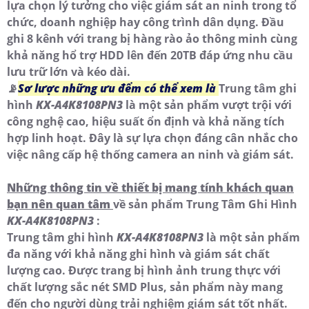
lựa chọn lý tưởng cho việc giám sát an ninh trong tổ
chức, doanh nghiệp hay công trình dân dụng. Đầu
ghi 8 kênh với trang bị hàng rào ảo thông minh cùng
khả năng hổ trợ HDD lên đến 20TB đáp ứng nhu cầu
lưu trữ lớn và kéo dài.
📡
Sơ lược những ưu đểm có thể xem là
Trung tâm ghi
hình
KX-A4K8108PN3
là một sản phẩm vượt trội với
công nghệ cao, hiệu suất ổn định và khả năng tích
hợp linh hoạt. Đây là sự lựa chọn đáng cân nhắc cho
việc nâng cấp hệ thống camera an ninh và giám sát.
Những thông tin về thiết bị mang tính khách quan
bạn nên quan tâm
về sản phẩm Trung Tâm Ghi Hình
KX-A4K8108PN3
:
Trung tâm ghi hình
KX-A4K8108PN3
là một sản phẩm
đa năng với khả năng ghi hình và giám sát chất
lượng cao. Được trang bị hình ảnh trung thực với
chất lượng sắc nét SMD Plus, sản phẩm này mang
đến cho người dùng trải nghiệm giám sát tốt nhất.