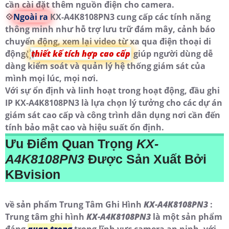
cần cài đặt thêm nguồn điện cho camera.
💠
Ngoài ra
KX-A4K8108PN3 cung cấp các tính năng
thông minh như hỗ trợ lưu trữ đám mây, cảnh báo
chuyển động, xem lại video từ xa qua điện thoại di
động. ꙰
thiết kế tích hợp cao cấp
giúp người dùng dễ
dàng kiểm soát và quản lý hệ thống giám sát của
mình mọi lúc, mọi nơi.
Với sự ổn định và linh hoạt trong hoạt động, đầu ghi
IP KX-A4K8108PN3 là lựa chọn lý tưởng cho các dự án
giám sát cao cấp và công trình dân dụng nơi cần đến
tính bảo mật cao và hiệu suất ổn định.
Ưu Điểm Quan Trọng
KX-
A4K8108PN3
Được Sản Xuất Bởi
KBvision
về sản phẩm Trung Tâm Ghi Hình
KX-A4K8108PN3
:
Trung tâm ghi hình
KX-A4K8108PN3
là một sản phẩm