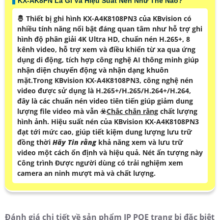
KX-AK8PN Là Gì Và Hiệu Suất Nén Như Thế Nào?
🤴 Thiết bị ghi hình KX-A4K8108PN3 của KBvision có
nhiều tính năng nổi bật đáng quan tâm như hỗ trợ ghi
hình độ phân giải 4K Ultra HD, chuẩn nén H.265+, 8
kênh video, hỗ trợ xem và điều khiển từ xa qua ứng
dụng di động, tích hợp công nghệ AI thông minh giúp
nhận diện chuyển động và nhận dạng khuôn
mặt.Trong KBvision KX-A4K8108PN3, công nghệ nén
video được sử dụng là H.265+/H.265/H.264+/H.264,
đây là các chuẩn nén video tiên tiến giúp giảm dung
lượng file video mà vẫn ☣️
Chắc chắn rằng
chất lượng
hình ảnh. Hiệu suất nén của KBvision KX-A4K8108PN3
đạt tới mức cao, giúp tiết kiệm dung lượng lưu trữ
đồng thời
Hãy Tin rằng
khả năng xem và lưu trữ
video một cách ổn định và hiệu quả. Nét ấn tượng này
Công trình Được người dùng có trải nghiệm xem
camera an ninh mượt mà và chất lượng.
Đánh giá chi tiết về sản phẩm IP POE trang bị đặc biệt