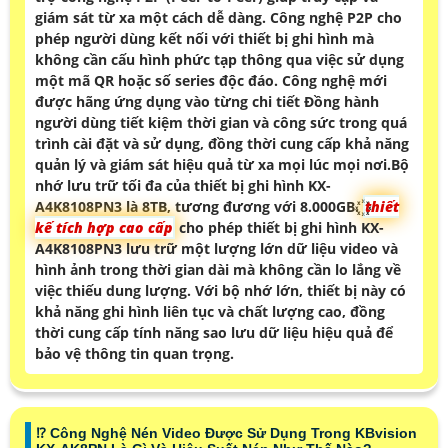
giám sát từ xa một cách dễ dàng. Công nghệ P2P cho
phép người dùng kết nối với thiết bị ghi hình mà
không cần cấu hình phức tạp thông qua việc sử dụng
một mã QR hoặc số series độc đáo. Công nghệ mới
được hãng ứng dụng vào từng chi tiết Đồng hành
người dùng tiết kiệm thời gian và công sức trong quá
trình cài đặt và sử dụng, đồng thời cung cấp khả năng
quản lý và giám sát hiệu quả từ xa mọi lúc mọi nơi.Bộ
nhớ lưu trữ tối đa của thiết bị ghi hình KX-
A4K8108PN3 là 8TB, tương đương với 8.000GB. ꙰
thiết
kế tích hợp cao cấp
cho phép thiết bị ghi hình KX-
A4K8108PN3 lưu trữ một lượng lớn dữ liệu video và
hình ảnh trong thời gian dài mà không cần lo lắng về
việc thiếu dung lượng. Với bộ nhớ lớn, thiết bị này có
khả năng ghi hình liên tục và chất lượng cao, đồng
thời cung cấp tính năng sao lưu dữ liệu hiệu quả để
bảo vệ thông tin quan trọng.
⁉️ Công Nghệ Nén Video Được Sử Dụng Trong KBvision