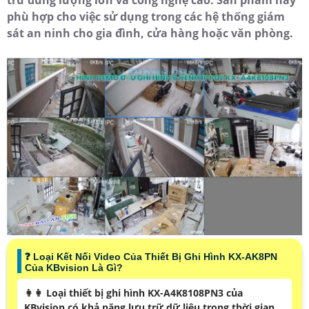
trữ dung lượng lớn và công nghệ cao. Sản phẩm này
phù hợp cho việc sử dụng trong các hệ thống giám
sát an ninh cho gia đình, cửa hàng hoặc văn phòng.
❓ Loại Kết Nối Video Của Thiết Bị Ghi Hình KX-AK8PN
Của KBvision Là Gì?
️👩‍👩 Loại thiết bị ghi hình KX-A4K8108PN3 của
KBvision có khả năng lưu trữ dữ liệu trong thời gian