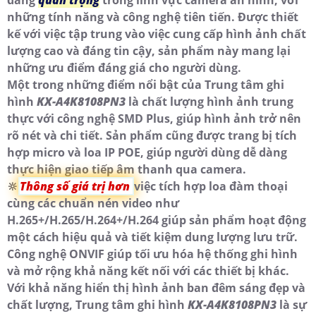
đáng
quan trọng
trong lĩnh vực camera an ninh, với
những tính năng và công nghệ tiên tiến. Được thiết
kế với việc tập trung vào việc cung cấp hình ảnh chất
lượng cao và đáng tin cậy, sản phẩm này mang lại
những ưu điểm đáng giá cho người dùng.
Một trong những điểm nổi bật của Trung tâm ghi
hình
KX-A4K8108PN3
là chất lượng hình ảnh trung
thực với công nghệ SMD Plus, giúp hình ảnh trở nên
rõ nét và chi tiết. Sản phẩm cũng được trang bị tích
hợp micro và loa IP POE, giúp người dùng dễ dàng
thực hiện giao tiếp âm thanh qua camera.
🔆
Thông số giá trị hơn
việc tích hợp loa đàm thoại
cùng các chuẩn nén video như
H.265+/H.265/H.264+/H.264 giúp sản phẩm hoạt động
một cách hiệu quả và tiết kiệm dung lượng lưu trữ.
Công nghệ ONVIF giúp tối ưu hóa hệ thống ghi hình
và mở rộng khả năng kết nối với các thiết bị khác.
Với khả năng hiển thị hình ảnh ban đêm sáng đẹp và
chất lượng, Trung tâm ghi hình
KX-A4K8108PN3
là sự