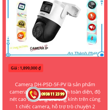
Giá : 1,899,000 ₫
Camera DH-P5D-5F-PV là sản phẩm
camera cung cấp hình ảnh toàn diện, độ
nét cao với trang bị 2 ống kính trên cùng
1 chiếc camera, hỗ trợ trò chuyện 2