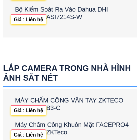
Bộ Kiểm Soát Ra Vào Dahua DHI-
ASI7214S-W
Giá : Liên hệ
LẮP CAMERA TRONG NHÀ HÌNH
ẢNH SẮT NÉT
MÁY CHẤM CÔNG VÂN TAY ZKTECO
B3-C
Giá : Liên hệ
Máy Chấm Công Khuôn Mặt FACEPRO4
ZKTeco
Giá : Liên hệ