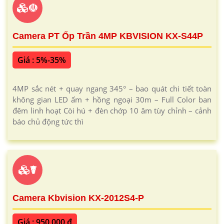
☫
Camera PT Ốp Trần 4MP KBVISION KX-S44P
Giá : 5%-35%
4MP sắc nét + quay ngang 345° – bao quát chi tiết toàn
không gian LED ấm + hồng ngoại 30m – Full Color ban
đêm linh hoạt Còi hú + đèn chớp 10 âm tùy chỉnh – cảnh
báo chủ động tức thì
☤
Camera Kbvision KX-2012S4-P
Giá : 950,000 ₫