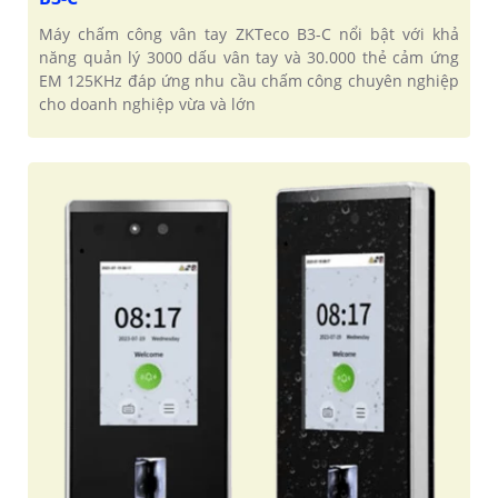
Máy chấm công vân tay ZKTeco B3-C nổi bật với khả
năng quản lý 3000 dấu vân tay và 30.000 thẻ cảm ứng
EM 125KHz đáp ứng nhu cầu chấm công chuyên nghiệp
cho doanh nghiệp vừa và lớn