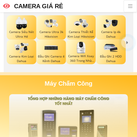
CAMERA GIÁ RẺ
Camera Siêu Nét
Camera Ultra 3k
Camera Thiết Kế
Camera Ip 4k
Ultra Hd
Hikvision
Kim Loại Hikvision
Dahua
Camera Wifi Xoay
Camera Kim Loại
Đầu Ghi Camera 4
Đầu Ghi 2 HDD
360 Trong Nhà
Dahua
Kênh Dahua
Dahua
Dahua
Máy Chấm Công