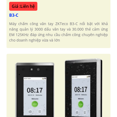
Giá :Liên hệ
B3-C
Máy chấm công vân tay ZKTeco B3-C nổi bật với khả
năng quản lý 3000 dấu vân tay và 30.000 thẻ cảm ứng
EM 125KHz đáp ứng nhu cầu chấm công chuyên nghiệp
cho doanh nghiệp vừa và lớn