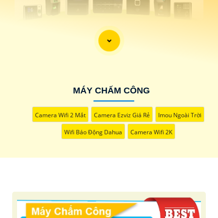
'
MÁY CHẤM CÔNG
Camera Wifi 2 Mắt
Camera Ezviz Giá Rẻ
Imou Ngoài Trời
Wifi Báo Động Dahua
Camera Wifi 2K