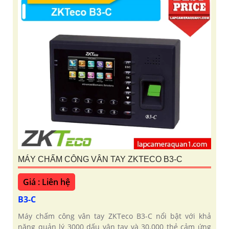
MÁY CHẤM CÔNG VÂN TAY ZKTECO B3-C
Giá : Liên hệ
B3-C
Máy chấm công vân tay ZKTeco B3-C nổi bật với khả
năng quản lý 3000 dấu vân tay và 30.000 thẻ cảm ứng