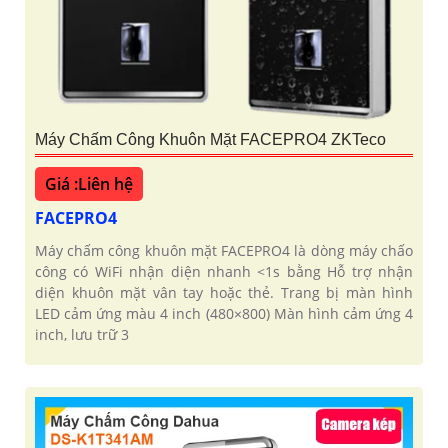
Máy Chấm Công Khuôn Mặt FACEPRO4 ZKTeco
Giá :Liên hệ
FACEPRO4
Máy chấm công khuôn mặt FACEPRO4 là dòng máy chấo
công có WiFi nhận diện nhanh <1s bằng Hỗ trợ nhận
diện khuôn mặt vân tay hoặc thẻ. Trang bị màn hình
LED cảm ứng màu 4 inch (480×800) Màn hình cảm ứng 4
inch, lưu trữ 3