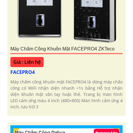
Máy Chấm Công Khuôn Mặt FACEPRO4 ZKTeco
Giá : Liên hệ
FACEPRO4
Máy chấm công khuôn mặt FACEPRO4 là dòng máy chấo
công có WiFi nhận diện nhanh <1s bằng Hỗ trợ nhận
diện khuôn mặt vân tay hoặc thẻ. Trang bị màn hình
LED cảm ứng màu 4 inch (480×800) Màn hình cảm ứng 4
inch, lưu trữ 3