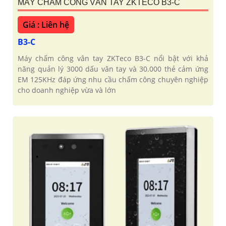
MÁY CHẤM CÔNG VÂN TAY ZKTECO B3-C
Giá : Liên hệ
B3-C
Máy chấm công vân tay ZKTeco B3-C nổi bật với khả
năng quản lý 3000 dấu vân tay và 30.000 thẻ cảm ứng
EM 125KHz đáp ứng nhu cầu chấm công chuyên nghiệp
cho doanh nghiệp vừa và lớn