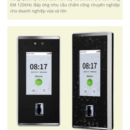
EM 125KHz đáp ứng nhu cầu chấm công chuyên nghiệp
cho doanh nghiệp vừa và lớn