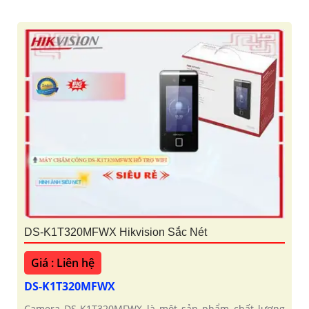
DS-K1T320MFWX Hikvision Sắc Nét
Giá : Liên hệ
DS-K1T320MFWX
Camera DS-K1T320MFWX là một sản phẩm chất lượng