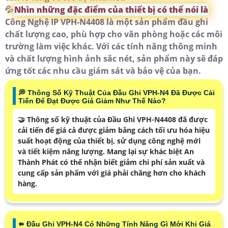
💦
Nhìn những đặc điểm của thiết bị có thể nói là
Công Nghệ IP VPH-N4408 là một sản phẩm đầu ghi
chất lượng cao, phù hợp cho văn phòng hoặc các môi
trường làm việc khác. Với các tính năng thông minh
và chất lượng hình ảnh sắc nét, sản phẩm này sẽ đáp
ứng tốt các nhu cầu giám sát và bảo vệ của bạn.
️💭 Thông Số Kỹ Thuật Của Đầu Ghi VPH-N4 Đã Được Cải
Tiến Để Đạt Được Giá Giảm Như Thế Nào?
🤝 Thông số kỹ thuật của Đầu Ghi VPH-N4408 đã được
cải tiến để giá cả được giảm bằng cách tối ưu hóa hiệu
suất hoạt động của thiết bị, sử dụng công nghệ mới
và tiết kiệm năng lượng. Mang lại sự khác biệt An
Thành Phát có thể nhận biết giảm chi phí sản xuất và
cung cấp sản phẩm với giá phải chăng hơn cho khách
hàng.
➽ Đầu Ghi VPH-N4 Có Những Tính Năng Gì Mới Khi Giá