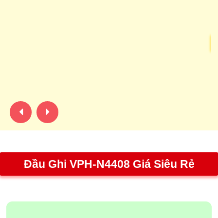
D
D
C
bị
hì
ch
Đầu Ghi VPH-N4408 Giá Siêu Rẻ