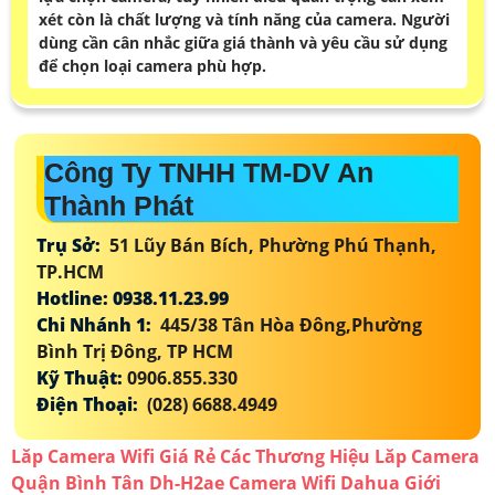
xét còn là chất lượng và tính năng của camera. Người
dùng cần cân nhắc giữa giá thành và yêu cầu sử dụng
để chọn loại camera phù hợp.
Công Ty TNHH TM-DV An
Thành Phát
Trụ Sở:
51 Lũy Bán Bích, Phường Phú Thạnh,
TP.HCM
Hotline: 0938.11.23.99
Chi Nhánh 1:
445/38 Tân Hòa Đông,Phường
Bình Trị Đông, TP HCM
Kỹ Thuật:
0906.855.330
Điện Thoại:
(028) 6688.4949
Lăp Camera Wifi Giá Rẻ Các Thương Hiệu
Lăp Camera
Quận Bình Tân
Dh-H2ae Camera Wifi Dahua
Giới