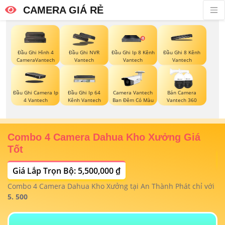
CAMERA GIÁ RẺ
Đầu Ghi Hình 4
Đầu Ghi NVR
Đầu Ghi Ip 8 Kênh
Đầu Ghi 8 Kênh
CameraVantech
Vantech
Vantech
Vantech
Đầu Ghi Camera Ip
Đầu Ghi Ip 64
Camera Vantech
Bán Camera
4 Vantech
Kênh Vantech
Ban Đêm Có Màu
Vantech 360
Combo 4 Camera Dahua Kho Xưởng Giá
T
Tốt
Giá Lắp Trọn Bộ: 5,500,000 ₫
T
1/
t
Combo 4 Camera Dahua Kho Xưởng tại An Thành Phát chỉ với
m
 4
5. 500