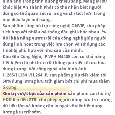
hình ảnh trong tình huống thiếu sáng. Mang lại sự
khác biệt An Thành Phát có thể nhận biết người
dùng có thể quan sát rõ ràng và chi tiết hơn trong
mọi điều kiện ánh sáng.
Sản phẩm cũng hổ trợ công nghệ ONVIF, cho phép
tích hợp với nhiều hệ thống đầu ghi khác nhau. 🛰
Với khả năng vượt trội của công nghệ
giúp người
dùng linh hoạt trong việc lựa chọn và sử dụng các
thiết bị phù hợp với nhu cầu của mình.
Đầu Ghi Công Nghệ IP VPH-N4408 còn có khả năng
tiết kiệm chi phí lưu trữ thông qua việc tối ưu hóa
dung lượng. Với công nghệ nén hình ảnh
H.265/H.264+/H.264 IP, sản phẩm giúp tiết kiệm tới
50% dung lượng lưu trữ, giảm bớt chi phí mua thêm
ổ cứng.
Giá trị vượt bật của sản phẩm
sản phẩm còn hổ trợ
HDD lên đến 8TB, cho phép người dùng lưu trữ lượng
dữ liệu lớn và không cần lo ngại về việc hết dung
lượng lưu trữ sớm.