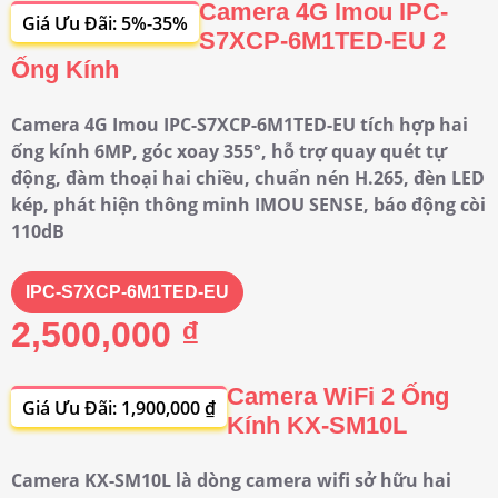
Camera 4G Imou IPC-
Giá Ưu Đãi: 5%-35%
S7XCP-6M1TED-EU 2
Ống Kính
Camera 4G Imou IPC-S7XCP-6M1TED-EU tích hợp hai
ống kính 6MP, góc xoay 355°, hỗ trợ quay quét tự
động, đàm thoại hai chiều, chuẩn nén H.265, đèn LED
kép, phát hiện thông minh IMOU SENSE, báo động còi
110dB
IPC-S7XCP-6M1TED-EU
2,500,000 ₫
Camera WiFi 2 Ống
Giá Ưu Đãi: 1,900,000 ₫
Kính KX-SM10L
Camera KX-SM10L là dòng camera wifi sở hữu hai