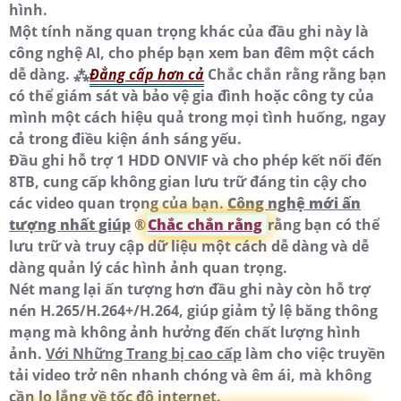
hình.
Một tính năng quan trọng khác của đầu ghi này là
công nghệ AI, cho phép bạn xem ban đêm một cách
dễ dàng. ⁂
Đẳng cấp hơn cả
Chắc chắn rằng rằng bạn
có thể giám sát và bảo vệ gia đình hoặc công ty của
mình một cách hiệu quả trong mọi tình huống, ngay
cả trong điều kiện ánh sáng yếu.
Đầu ghi hỗ trợ 1 HDD ONVIF và cho phép kết nối đến
8TB, cung cấp không gian lưu trữ đáng tin cậy cho
các video quan trọng của bạn.
Công nghệ mới ấn
tượng nhất giúp
®️
Chắc chắn rằng
rằng bạn có thể
lưu trữ và truy cập dữ liệu một cách dễ dàng và dễ
dàng quản lý các hình ảnh quan trọng.
Nét mang lại ấn tượng hơn đầu ghi này còn hỗ trợ
nén H.265/H.264+/H.264, giúp giảm tỷ lệ băng thông
mạng mà không ảnh hưởng đến chất lượng hình
ảnh.
Với Những Trang bị cao cấp
làm cho việc truyền
tải video trở nên nhanh chóng và êm ái, mà không
cần lo lắng về tốc độ internet.