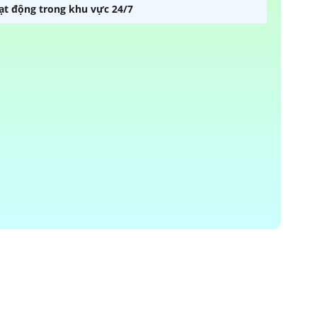
oạt động trong khu vực 24/7
Lắp Trọn Bộ Camera Dahua
Trọn Bộ Camera Nên Dùng
Lắp Camera Trọn Bộ Ultra HD