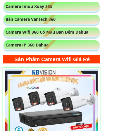
Sản Phẩm Camera Wifi Giá Rẻ
LẮP CAMERA CHỐNG TRỘM NHÀ XƯỞNG
CHUYÊN DỤNG
11,315,200 ₫
17,640,000 ₫