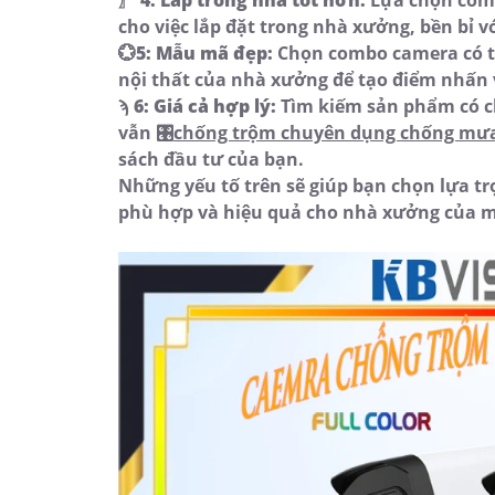
〗
4:
Lắp trong nhà tốt hơn:
Lựa chọn comb
cho việc lắp đặt trong nhà xưởng, bền bỉ v
💮
5:
Mẫu mã đẹp:
Chọn combo camera có th
nội thất của nhà xưởng để tạo điểm nhấn 
ϡ
6:
Giá cả hợp lý:
Tìm kiếm sản phẩm có c
vẫn 🎛
chống trộm chuyên dụng chống mưa 
sách đầu tư của bạn.
Những yếu tố trên sẽ giúp bạn chọn lựa t
phù hợp và hiệu quả cho nhà xưởng của 