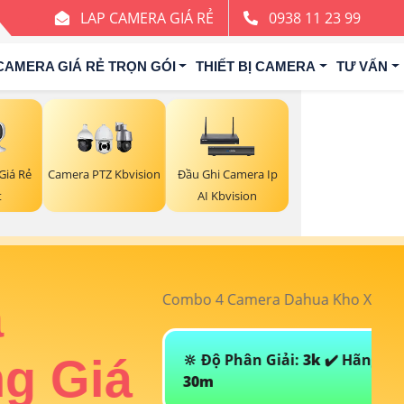
LAP CAMERA GIÁ RẺ
0938 11 23 99
CAMERA GIÁ RẺ TRỌN GÓI
THIẾT BỊ CAMERA
TƯ VẤN
Giá Rẻ
Camera PTZ Kbvision
Đầu Ghi Camera Ip
t
AI Kbvision
ưởng tại An Thành Phát chỉ với
5. 500
T
ng :
Dahua
💯 GIám Sát Ban Đêm :
Hồng Ngoại
Đ