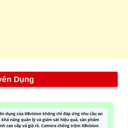
C
Giá
yên Dụng
n dụng của KBvision không chỉ đáp ứng nhu cầu an
i khả năng quản lý và giám sát hiệu quả, sản phẩm
ình cao cấp và giá rẻ. Camera chống trộm KBvision