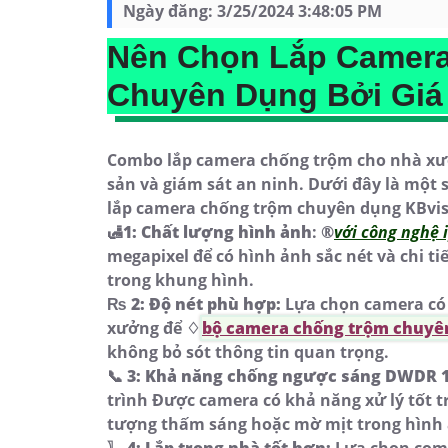
Ngày đăng:
3/25/2024 3:48:05 PM
Nên Chọn
Lắp Camer
Chuyên Dụng
Bởi Giá 
Combo lắp camera chống trộm cho nhà xưởn
sản và giám sát an ninh. Dưới đây là một 
lắp camera chống trộm chuyên dụng KBvisi
🛃
1:
Chất lượng hình ảnh
: ®️
với công nghệ 
megapixel để có hình ảnh sắc nét và chi ti
trong khung hình.
₨
2:
Độ nét phù hợp:
Lựa chọn camera có 
xưởng để ♢
bộ camera chống trộm chuyê
không bỏ sót thông tin quan trọng.
📞
3:
Khả năng chống ngược sáng DWDR 
trình Được camera có khả năng xử lý tốt 
tượng thấm sáng hoặc mờ mịt trong hình