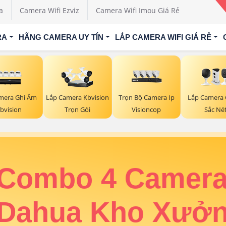
a
Camera Wifi Ezviz
Camera Wifi Imou Giá Rẻ
RA
HÃNG CAMERA UY TÍN
LẮP CAMERA WIFI GIÁ RẺ
mera Ghi Âm
Trọn Bộ Camera Ip
Lắp Camera 
Lắp Camera Kbvision
bvision
Visioncop
Sắc Né
Trọn Gói
Combo 4 Camera Dahua Kho X
ra
🔆 Độ Phân Giải:
3k
✔️ Hã
ởng Giá
30m