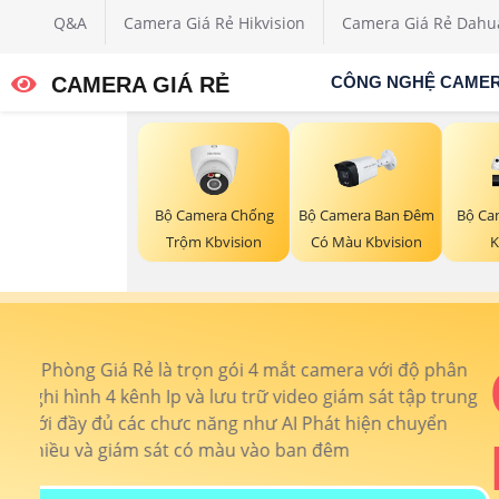
Q&A
Camera Giá Rẻ Hikvision
Camera Giá Rẻ Dahu
CAMERA GIÁ RẺ
CÔNG NGHỆ CAME
Bộ Camera Chống
Bộ Camera Ban Đêm
Bộ Ca
Trộm Kbvision
Có Màu Kbvision
K
ân
Combo 4 Came
rung
Dahua Kho Xư