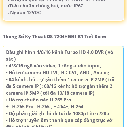
•Tiêu chuẩn chống bụi, nước IP67
. Nguồn 12VDC
Thông Số Kỹ Thuật DS-7204HGHI-K1 Tiết Kiệm
Đầu ghi hình 4/8/16 kênh Turbo HD 4.0 DVR ( vỏ
sắt )
• 4/8/16 ngõ vào video, 1 cổng audio input,
• Hỗ trợ camera HD TVI , HD CVI , AHD , Analog
• 04 kênh: hỗ trợ gán thêm 1 camera IP 2MP ( tối
đa 5 camera IP ); 08/16 kênh: hỗ trợ gán thêm 2
camera IP 5MP ( tối đa 10/18 camera IP)
• Hỗ trợ chuẩn nén H.265 Pro
+ , H.265 Pro , H.265 , H.264+, H.264
• Độ phân giải ghi hình tối đa 1080p Lite /720p
• Hỗ trợ truyền âm thanh qua cáp đồng trục với