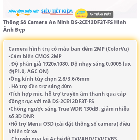
Thông Số Camera An Ninh DS-2CE12DF3T-FS Hình
Ảnh Đẹp
Camera hình trụ có màu ban đêm 2MP (ColorVu)
•Cảm biến CMOS 2MP
. Độ phân giả 1920x1080. Độ nhạy sáng 0.0005 lux
@(F1.0, AGC ON)
•Ống kính tùy chọn 2.8/3.6/6mm
. Hỗ trợ đèn trợ sáng 40m
•Tích hợp mic, hỗ trợ truyền âm thanh qua cáp
đồng trục với mã DS-2CE12DF3T-FS
•Chống ngược sáng True WDR 130dB, giảm nhiễu
số 3D DNR
•Hỗ trợ Menu OSD (cài đặt thông số camera) điều
khiển từ xa
. Chuyển qua lại 4 chế độ TVI/AHD/CVI/CVBS