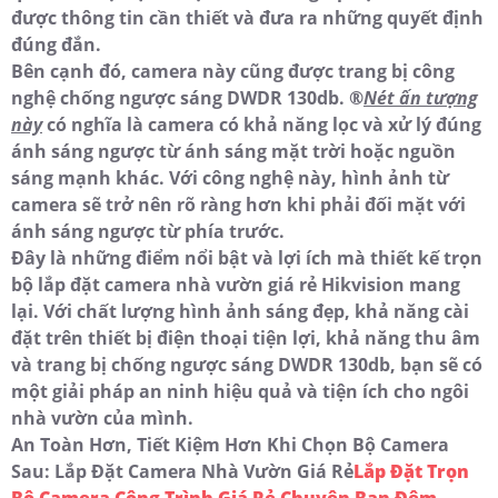
được thông tin cần thiết và đưa ra những quyết định
đúng đắn.
Bên cạnh đó, camera này cũng được trang bị công
nghệ chống ngược sáng DWDR 130db. ®️
Nét ấn tượng
này
có nghĩa là camera có khả năng lọc và xử lý đúng
ánh sáng ngược từ ánh sáng mặt trời hoặc nguồn
sáng mạnh khác. Với công nghệ này, hình ảnh từ
camera sẽ trở nên rõ ràng hơn khi phải đối mặt với
ánh sáng ngược từ phía trước.
Đây là những điểm nổi bật và lợi ích mà thiết kế trọn
bộ lắp đặt camera nhà vườn giá rẻ Hikvision mang
lại. Với chất lượng hình ảnh sáng đẹp, khả năng cài
đặt trên thiết bị điện thoại tiện lợi, khả năng thu âm
và trang bị chống ngược sáng DWDR 130db, bạn sẽ có
một giải pháp an ninh hiệu quả và tiện ích cho ngôi
nhà vườn của mình.
An Toàn Hơn, Tiết Kiệm Hơn Khi Chọn Bộ Camera
Sau: Lắp Đặt Camera Nhà Vườn Giá Rẻ
Lắp Đặt Trọn
Bộ Camera Công Trình Giá Rẻ Chuyên Ban Đêm