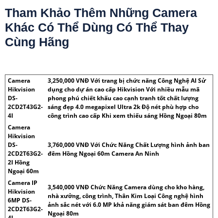
Tham Khảo Thêm Những Camera
Khác Có Thể Dùng Có Thể Thay
Cùng Hãng
Camera
3,250,000 VNĐ Với trang bị chức năng Công Nghệ AI Sử
Hikvision
dụng cho dự án cao cấp Hikvision Với nhiều mẫu mã
DS-
phong phú chiết khấu cao cạnh tranh tốt chất lượng
2CD2T43G2-
sáng đẹp 4.0 megapixel Ultra 2k Độ nét phù hợp cho
4I
công trình cao cấp Khi xem thiếu sáng Hồng Ngoại 80m
Camera
Hikvision
DS-
3,760,000 VNĐ Với Chức Năng Chất Lượng hình ảnh ban
2CD2T63G2-
đêm Hồng Ngoại 60m Camera An Ninh
2I Hồng
Ngoại 60m
Camera IP
3,540,000 VNĐ Chức Năng Camera dùng cho kho hàng,
Hikvision
nhà xưởng, công trình, Thân Kim Loại Công nghệ hình
6MP DS-
ảnh sắc nét với 6.0 MP khả năng giám sát ban đêm Hồng
2CD2T63G2-
Ngoại 80m
4I