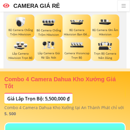
CAMERA GIÁ RẺ
Bộ Camera Chống
Bộ Camera
Bộ Camera Ghi Âm
Bô Camera Chống
Trộm Hikvision
Hikvision Ban Đêm
Hikvision
Trộm Hikvision
Có Màu
Lắp Camera Giá
Camera Visioncop
Lắp Camera
Trọn Bộ Camera
Rẻ Sắc Nét
Trọn Bộ
Hikvision Trọn Bộ
Nên Dùng
Combo 4 Camera Dahua Kho Xưởng Giá
T
Tốt
Giá Lắp Trọn Bộ: 5,500,000 ₫
T
1/
t
Combo 4 Camera Dahua Kho Xưởng tại An Thành Phát chỉ với
m
 4
5. 500