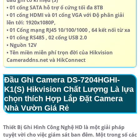
đầu ghi có kí hiệu (S)
• 01 cổng SATA hỗ trợ ổ cứng tối đa 8TB
• 01 cổng HDMI và 01 cổng VGA với Độ phân giải
lên tới: 1920x1080P,
• 01 Cổng mạng RJ45 10/100/1000 , 64 kết nối từ xa
• 01 cổng RS485 , 02 cổng USB 2.0
• Nguồn 12V
• Tên miền miễn phí trọn đời của Hikvision
Cameraddns.net và HikConnect
Đầu Ghi Camera
DS-7204HGHI-
K1
(S) Hikvision Chất Lượng Là lựa
chọn thích Hợp
Lắp Đặt Camera
Nhà Vườn Giá Rẻ
Thiết Bị Ghi Hình Công Nghệ HD là một giải pháp
tuyệt vời cho việc giám sát ban đêm. Một trong số các