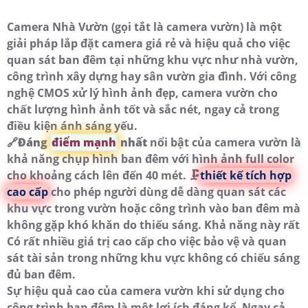
Camera Nhà Vườn (gọi tắt là camera vườn) là một
giải pháp lắp đặt camera giá rẻ và hiệu quả cho việc
quan sát ban đêm tại những khu vực như nhà vườn,
công trình xây dựng hay sân vườn gia đình. Với công
nghệ CMOS xử lý hình ảnh đẹp, camera vườn cho
chất lượng hình ảnh tốt và sắc nét, ngay cả trong
điều kiện ánh sáng yếu.
🔗
Đáng
điểm mạnh
nhất
nổi bật của camera vườn là
khả năng chụp hình ban đêm với hình ảnh full color
cho khoảng cách lên đến 40 mét. 🗜️
thiết kế tích hợp
cao cấp
cho phép người dùng dễ dàng quan sát các
khu vực trong vườn hoặc công trình vào ban đêm mà
không gặp khó khăn do thiếu sáng. Khả năng này rất
Có rất nhiều giá trị cao cấp cho việc bảo vệ và quan
sát tài sản trong những khu vực không có chiếu sáng
đủ ban đêm.
Sự hiệu quả cao của camera vườn khi sử dụng cho
công trình ban đêm là một lợi ích đáng kể. Ngay cả