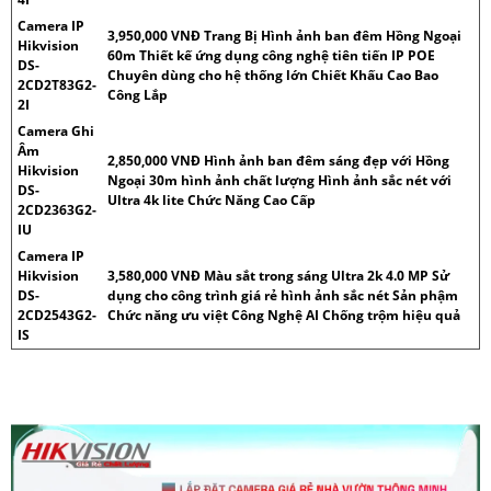
Camera IP
3,950,000 VNĐ Trang Bị Hình ảnh ban đêm Hồng Ngoại
Hikvision
60m Thiết kế ứng dụng công nghệ tiên tiến IP POE
DS-
Chuyên dùng cho hệ thống lớn Chiết Khấu Cao Bao
2CD2T83G2-
Công Lắp
2I
Camera Ghi
Âm
2,850,000 VNĐ Hình ảnh ban đêm sáng đẹp với Hồng
Hikvision
Ngoại 30m hình ảnh chất lượng Hình ảnh sắc nét với
DS-
Ultra 4k lite Chức Năng Cao Cấp
2CD2363G2-
IU
Camera IP
Hikvision
3,580,000 VNĐ Màu sắt trong sáng Ultra 2k 4.0 MP Sử
DS-
dụng cho công trình giá rẻ hình ảnh sắc nét Sản phậm
2CD2543G2-
Chức năng ưu việt Công Nghệ AI Chống trộm hiệu quả
IS