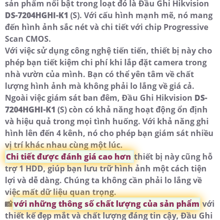
sản phẩm nổi bật trong loạt đó là Đầu Ghi Hikvision
DS-7204HGHI-K1
(S). Với cấu hình mạnh mẽ, nó mang
đến hình ảnh sắc nét và chi tiết với chip Progressive
Scan CMOS.
Với việc sử dụng công nghệ tiến tiến, thiết bị này cho
phép bạn tiết kiệm chi phí khi lắp đặt camera trong
nhà vườn của mình. Bạn có thể yên tâm về chất
lượng hình ảnh mà không phải lo lắng về giá cả.
Ngoài việc giám sát ban đêm, Đầu Ghi Hikvision
DS-
7204HGHI-K1
(S) còn có khả năng hoạt động ổn định
và hiệu quả trong mọi tình huống. Với khả năng ghi
hình lên đến 4 kênh, nó cho phép bạn giám sát nhiều
vị trí khác nhau cùng một lúc.
Chi tiết được đánh giá cao hơn
thiết bị này cũng hỗ
trợ 1 HDD, giúp bạn lưu trữ hình ảnh một cách tiện
lợi và dễ dàng. Chúng ta không cần phải lo lắng về
việc mất dữ liệu quan trọng.
📸
với những thông số chất lượng của sản phẩm
với
thiết kế đẹp mắt và chất lượng đáng tin cậy, Đầu Ghi