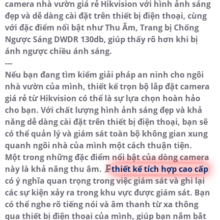
camera nhà vườn giá rẻ Hikvision với hình ảnh sáng
đẹp và dễ dàng cài đặt trên thiết bị điện thoại, cùng
với đặc điểm nổi bật như Thu Âm, Trang bị Chống
Ngược Sáng DWDR 130db, giúp thấy rõ hơn khi bị
ánh ngược chiều ánh sáng.
---
Nếu bạn đang tìm kiếm giải pháp an ninh cho ngôi
nhà vườn của mình, thiết kế trọn bộ lắp đặt camera
giá rẻ từ Hikvision có thể là sự lựa chọn hoàn hảo
cho bạn. Với chất lượng hình ảnh sáng đẹp và khả
năng dễ dàng cài đặt trên thiết bị điện thoại, bạn sẽ
có thể quản lý và giám sát toàn bộ không gian xung
quanh ngôi nhà của mình một cách thuận tiện.
Một trong những đặc điểm nổi bật của dòng camera
này là khả năng thu âm. 🗜️
thiết kế tích hợp cao cấp
có ý nghĩa quan trọng trong việc giám sát và ghi lại
các sự kiện xảy ra trong khu vực được giám sát. Bạn
có thể nghe rõ tiếng nói và âm thanh từ xa thông
qua thiết bị điện thoại của mình, giúp bạn nắm bắt