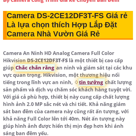
Camera
DS-2CE12DF3T-FS
Giá rẻ
Là lựa chọn thích Hợp
Lắp Đặt
Camera Nhà Vườn Giá Rẻ
Camera An Ninh HD Analog Camera Full Color
Hikvision
DS-2CE12DF3T-FS
là một thiết bị cao cấp
giúp
Chắc chắn rằng
an ninh và giám sát tại các khu
vực quan trọng. Hikvision, một thương hiệu nổi
tiếng trong lĩnh vực an ninh, ♢
tin tưởng
chất lượng
sản phẩm và dịch vụ chăm sóc khách hàng tuyệt vời.
Với giá cả phù hợp, thiết bị này cung cấp chất lượng
hình ảnh 2.0 MP sắc nét và chi tiết. Khả năng giám
sát ban đêm của camera này cũng rất ấn tượng, với
khả năng Full Color lên tới 40m. Nét ấn tượng này
giúp hình ảnh được hiển thị mịn đẹp hơn khi ánh
sáng ban đêm yếu.