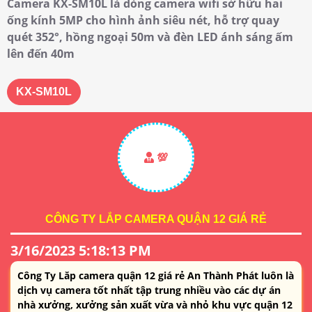
Camera KX-SM10L là dòng camera wifi sở hữu hai
ống kính 5MP cho hình ảnh siêu nét, hỗ trợ quay
quét 352°, hồng ngoại 50m và đèn LED ánh sáng ấm
lên đến 40m
KX-SM10L
💯
CÔNG TY LẮP CAMERA QUẬN 12 GIÁ RẺ
3/16/2023 5:18:13 PM
Công Ty Lăp camera quận 12 giá rẻ An Thành Phát luôn là
dịch vụ camera tốt nhất tập trung nhiều vào các dự án
nhà xưởng, xưởng sản xuất vừa và nhỏ khu vực quận 12