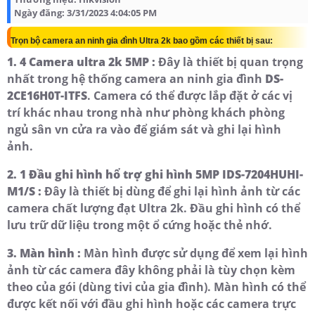
Ngày đăng:
3/31/2023 4:04:05 PM
Trọn bộ camera an ninh gia đình Ultra 2k bao gồm các thiết bị sau:
1. 4 Camera ultra 2k 5MP :
Đây là thiết bị quan trọng
nhất trong hệ thống camera an ninh gia đình
DS-
2CE16H0T-ITFS
. Camera có thể được lắp đặt ở các vị
trí khác nhau trong nhà như phòng khách phòng
ngủ sân vn cửa ra vào để giám sát và ghi lại hình
ảnh.
2. 1 Đầu ghi hình hổ trợ ghi hình 5MP IDS-7204HUHI-
M1/S :
Đây là thiết bị dùng để ghi lại hình ảnh từ các
camera chất lượng đạt Ultra 2k. Đầu ghi hình có thể
lưu trữ dữ liệu trong một ổ cứng hoặc thẻ nhớ.
3. Màn hình :
Màn hình được sử dụng để xem lại hình
ảnh từ các camera đây không phải là tùy chọn kèm
theo của gói (dùng tivi của gia đình). Màn hình có thể
được kết nối với đầu ghi hình hoặc các camera trực