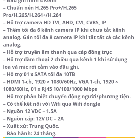
– Đầu ghi hình 4 kênh
– Chuẩn nén H.265 Pro+/H.265
Pro/H.265/H.264+/H.264
– Hỗ trợ camera HD TVI, AHD, CVI, CVBS, IP
– Thêm tối đa 6 kênh camera IP khi chưa tắt kênh
analog. Gán tối đa 8 camera IP khi tắt tất cả các kênh
analog.
– Hỗ trợ truyền âm thanh qua cáp đồng trục
– Hỗ trợ đàm thoại 2 chiều qua kênh 1 khi sử dụng
loa và mic rời cắm vào đầu ghi.
– Hỗ trợ 01 x SATA tối đa 10TB
– HDMI 1-ch, 1920 × 1080/60Hz, VGA 1-ch, 1920 ×
1080/60Hz, 01 x RJ45 10/100/1000 Mbps
– Hỗ trợ phân biệt chuyển động người/phương tiện.
– Có thể kết nối với Wifi qua Wifi dongle
– Nguồn 12 VDC – 1.5A
– Nguồn cấp: 12V DC – 2A
– Xuất xứ: Trung Quốc.
– Bảo hành: 24 tháng.​