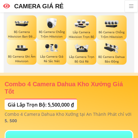
CAMERA GIÁ RẺ
Bộ Camera
Bộ Camera Chống
Lắp Camera
Bô Camera Chống
Hikvision Ban Đêm
Trộm Hikvision
Hikvision Trọn Bộ
Trộm Hikvision
Có Màu
Bộ Camera Ghi Âm
Lắp Camera Giá
Lắp Camera Trọn
Bộ Camera Dahua
Hikvision
Rẻ Sắc Nét
Bộ Giá Rẻ
Báo Động
Combo 4 Camera Dahua Kho Xưởng Giá
T
Tốt
Giá Lắp Trọn Bộ: 5,500,000 ₫
T
1/
t
Combo 4 Camera Dahua Kho Xưởng tại An Thành Phát chỉ với
m
 4
5. 500