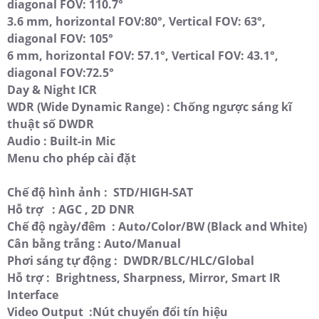
diagonal FOV: 110.7°
3.6 mm, horizontal FOV:80°, Vertical FOV: 63°,
diagonal FOV: 105°
6 mm, horizontal FOV: 57.1°, Vertical FOV: 43.1°,
diagonal FOV:72.5°
Day & Night ICR
WDR (Wide Dynamic Range) : Chống ngược sáng kĩ
thuật số DWDR
Audio : Built-in Mic
Menu cho phép cài đặt
Chế độ hình ảnh : STD/HIGH-SAT
Hỗ trợ : AGC , 2D DNR
Chế độ ngày/đêm : Auto/Color/BW (Black and White)
Cân bằng trắng : Auto/Manual
Phơi sáng tự động : DWDR/BLC/HLC/Global
Hỗ trợ : Brightness, Sharpness, Mirror, Smart IR
Interface
Video Output :Nút chuyển đổi tín hiệu