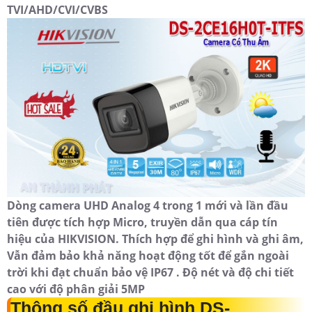
TVI/AHD/CVI/CVBS
Dòng camera UHD Analog 4 trong 1 mới và lần đầu
tiên được tích hợp Micro, truyền dẫn qua cáp tín
hiệu của HIKVISION. Thích hợp để ghi hình và ghi âm,
Vẫn đảm bảo khả năng hoạt động tốt để gắn ngoài
trời khi đạt chuẩn bảo vệ IP67 . Độ nét và độ chi tiết
cao với độ phân giải 5MP
Thông số đầu ghi hình DS-