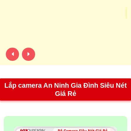
N
Lắ
ph
ph
lư
Lắp camera An Ninh Gia Đình Siêu Nét
Giá Rẻ