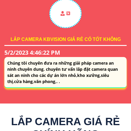
🔳
LẮP CAMERA KBVISION GIÁ RẺ CÓ TỐT KHÔNG
5/2/2023 4:46:22 PM
Chúng tôi chuyên đưa ra những giải pháp camera an
ninh chuyên dung. chuyên tư vấn lắp đặt camera quan
sát an ninh cho các dự án lớn nhỏ,kho xưởng,siêu
thị,cửa hàng,văn phong,. .
LẮP CAMERA GIÁ RẺ