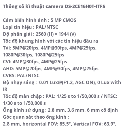
Thông số kĩ thuật camera DS-2CE16H0T-ITFS
Cảm biến hình ảnh : 5 MP CMOS
Loại tín hiệu : PAL/NTSC
Độ phân giải : 2560 (H) × 1944 (V)
Tốc độ khung hình với các tín hiệu đầu ra
TVI: 5MP@20fps, 4MP@30fps, 4MP@25fps,
1080P@30fps, 1080P@25fps
CVI: 4MP@30fps, 4MP@25fps
AHD: 5MP@20fps, 4MP@30fps, 4MP@25fps
CVBS: PAL/NTSC
Độ nhạy sáng : 0.01 Lux@(F1.2, AGC ON), 0 Lux with
IR
Tốc độ màn chập : PAL: 1/25 s to 1/50,000 s / NTSC:
1/30 s to 1/50,000 s
Ống kính sử dụng : 2.8 mm, 3.6 mm, 6 mm cố định
Góc quan sát theo ống kính :
2.8 mm, horizontal FOV: 85.5°, Vertical FOV: 63.9°,