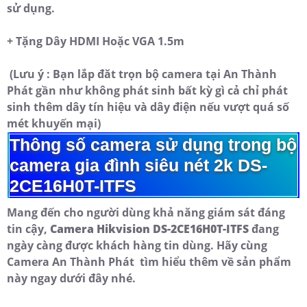
sử dụng.
+ Tặng Dây HDMI Hoặc VGA 1.5m
(Lưu ý : Bạn lắp đăt trọn bộ camera tại An Thành
Phát gần như không phát sinh bất kỳ gì cả chỉ phát
sinh thêm dây tín hiệu và dây điện nếu vượt quá số
mét khuyến mại)
Thông số camera sử dụng trong bộ
camera gia đình siêu nét 2k DS-
2CE16H0T-ITFS
Mang đến cho người dùng khả năng giám sát đáng
tin cậy,
Camera Hikvision DS-2CE16H0T-ITFS
đang
ngày càng được khách hàng tin dùng. Hãy cùng
Camera An Thành Phát tìm hiểu thêm về sản phẩm
này ngay dưới đây nhé.