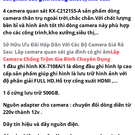
4 camera quan sát KX-C2121S5-A sản phẩm dòng
camera thân trụ ngoài trời,chắc chắn.Với chất lượng
bền bỉ và hình ảnh tốt thì dòng camera này phù hợp
cho các công trình,kho xưởng,siêu thị,..
Sở Hữu Ưu Đãi Hấp Dẫn Với Các Bộ Camera Giá Rẻ
Sau: Lắp camera quan sát gia đình có ghi âm
Lắp
Camera Chống Trộm Gia Đình Chuyên Dụng
1 đầu ghi hình KX-7108Ai1 là dòng đầu ghi hình Ip cao
cấp.sản phẩm giúp ghi hình là lưu trữ hình ảnh với
độ phân giải FULL HD.Hỗ trợ cổng xuất HDMI ,...
1 ổ cứng lưu trữ 500GB.
Nguồn adapter cho camera : chuyển đổi dòng diên từ
220v thành 12v .
Dây tín hiệu và dây nguồn điện.