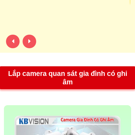
C
KB
hà
ca
Lắp camera quan sát gia đình có ghi
âm