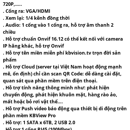
720P,…..
. Cổng ra: VGA/HDMI
. Xem lại: 1/4 kênh đồng thời
. Audio: 1 cổng vào 1 cổng ra, hỗ trợ âm thanh 2
chiều
. Hỗ trợ chuẩn Onvif 16.12 có thể kết nối với camera
IP hãng khác, hỗ trợ Onvif
. Hỗ trợ tên miền miễn phí kbvision.tv trọn đời sản
phẩm
. Hỗ trợ Cloud (server tại Việt Nam hoạt động mạnh
mẽ, ổn định) chỉ cần scan QR Code: dễ dàng cài đặt,
quan sát qua phần mềm trên điện thoại.
. Hỗ trợ tính năng thông minh như: phát hiện
chuyển động, phát hiện khuôn mặt, hàng rào ảo,
mất hoặc bỏ rơi vật thể….
. Hỗ trợ Push video báo động qua thiết bị di động trên
phần mềm KBView Pro
. Hỗ trợ: 1 SATA x 6TB, 2 USB 2.0
. Hỗ trợ 1 cổng RJ45 (100Mbps)