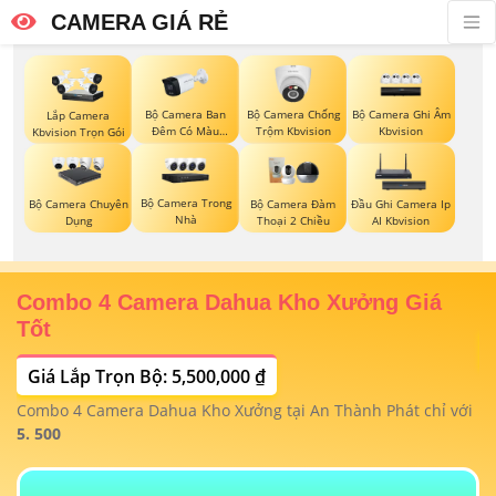
CAMERA GIÁ RẺ
Bộ Camera Ban
Bộ Camera Chống
Bộ Camera Ghi Âm
Lắp Camera
Đêm Có Màu
Trộm Kbvision
Kbvision
Kbvision Trọn Gói
Kbvision
Bộ Camera Trong
Bộ Camera Chuyên
Bộ Camera Đàm
Đầu Ghi Camera Ip
Nhà
Dụng
Thoại 2 Chiều
AI Kbvision
Combo 4 Camera Dahua Kho Xưởng Giá
T
Tốt
Giá Lắp Trọn Bộ: 5,500,000 ₫
T
1/
t
Combo 4 Camera Dahua Kho Xưởng tại An Thành Phát chỉ với
m
 4
5. 500