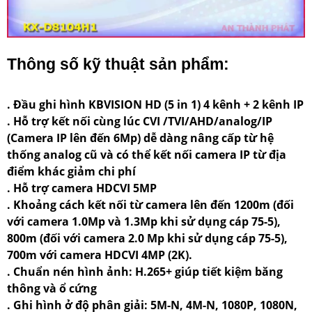
Thông số kỹ thuật sản phẩm:
. Đầu ghi hình KBVISION HD (5 in 1) 4 kênh + 2 kênh IP
. Hỗ trợ kết nối cùng lúc CVI /TVI/AHD/analog/IP
(Camera IP lên đến 6Mp) dễ dàng nâng cấp từ hệ
thống analog cũ và có thể kết nối camera IP từ địa
điểm khác giảm chi phí
. Hỗ trợ camera HDCVI 5MP
. Khoảng cách kết nối từ camera lên đến 1200m (đối
với camera 1.0Mp và 1.3Mp khi sử dụng cáp 75-5),
800m (đối với camera 2.0 Mp khi sử dụng cáp 75-5),
700m với camera HDCVI 4MP (2K).
. Chuẩn nén hình ảnh: H.265+ giúp tiết kiệm băng
thông và ổ cứng
. Ghi hình ở độ phân giải: 5M-N, 4M-N, 1080P, 1080N,