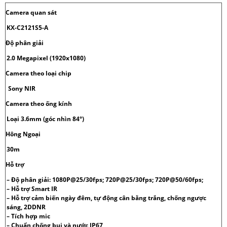
Camera quan sát
KX-C2121S5-A
Độ phân giải
2.0 Megapixel (1920x1080)
Camera theo loại chip
Sony NIR
Camera theo ống kính
Loại 3.6mm (góc nhìn 84°)
Hông Ngoại
30m
Hỗ trợ
– Độ phân giải: 1080P@25/30fps; 720P@25/30fps; 720P@50/60fps;
– Hỗ trợ Smart IR
– Hỗ trợ cảm biến ngày đêm, tự động cân bằng trắng, chống ngược
sáng, 2DDNR
– Tích hợp mic
– Chuẩn chống bụi và nước IP67