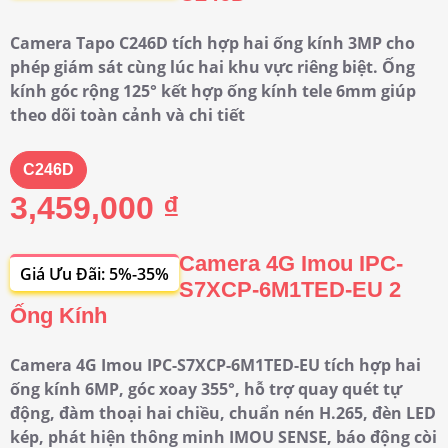
Camera Tapo C246D tích hợp hai ống kính 3MP cho
phép giám sát cùng lúc hai khu vực riêng biệt. Ống
kính góc rộng 125° kết hợp ống kính tele 6mm giúp
theo dõi toàn cảnh và chi tiết
C246D
3,459,000 ₫
Camera 4G Imou IPC-
Giá Ưu Đãi: 5%-35%
S7XCP-6M1TED-EU 2
Ống Kính
Camera 4G Imou IPC-S7XCP-6M1TED-EU tích hợp hai
ống kính 6MP, góc xoay 355°, hỗ trợ quay quét tự
động, đàm thoại hai chiều, chuẩn nén H.265, đèn LED
kép, phát hiện thông minh IMOU SENSE, báo động còi